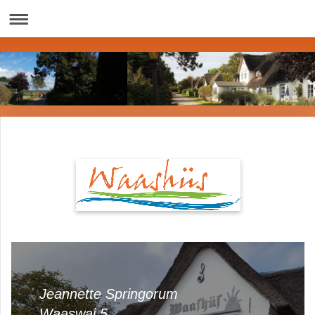
Jeannette
Springorum
Waaswai
5